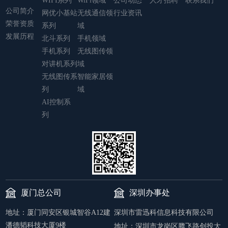
WIFI系列
WiFi领域
公司动态
人才招聘
联系我们
公司简介
网优小基站
无线通信领
行业资讯
荣誉资质
系列
域
发展历程
北斗系列
手机领域
手机系列
无线图传领
对讲机系列
域
无线图传系
智能家居领
列
域
AI控制系
列
厦门总公司
深圳办事处
地址：厦门同安区银城智谷A12建
深圳市雷迅科信息科技有限公司
潘德韬科技大厦9楼
地址：
深圳市龙岗区腾飞路创投大