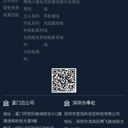
公司简介
网优小基站
无线通信领
行业资讯
荣誉资质
系列
域
发展历程
北斗系列
手机领域
手机系列
无线图传领
对讲机系列
域
无线图传系
智能家居领
列
域
AI控制系
列
厦门总公司
深圳办事处
地址：厦门同安区银城智谷A12建
深圳市雷迅科信息科技有限公司
潘德韬科技大厦9楼
地址：
深圳市龙岗区腾飞路创投大