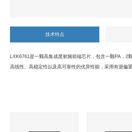
技术特点
LXK6761
是一颗高集成度射频前端芯片，包含一颗
PA
，
2
高线性、高稳定性以及高可靠性的优异性能，采用有源偏