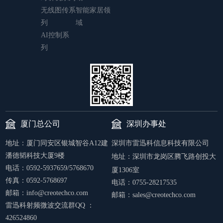
无线图传系
智能家居领
列
域
AI控制系
列
厦门总公司
深圳办事处
地址：厦门同安区银城智谷A12建
深圳市雷迅科信息科技有限公司
潘德韬科技大厦9楼
地址：
深圳市龙岗区腾飞路创投大
电话：0592-5937659/5768670
厦1306室
传真：0592-5768697
电话：0755-28217535
邮箱：info@creotechco.com
邮箱：sales@creotechco.com
雷迅科射频微波交流群QQ ：
426524860